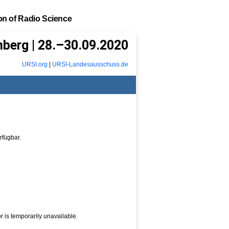
ion of Radio Science
nberg | 28.–30.09.2020
URSI.org
|
URSI-Landesausschuss.de
rfügbar.
is temporarily unavailable.