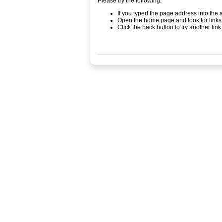
Please try the following:
If you typed the page address into the a
Open the home page and look for links 
Click the back button to try another link