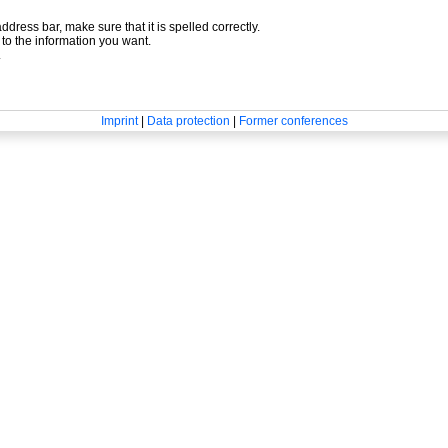
ddress bar, make sure that it is spelled correctly.
to the information you want.
.
Imprint
|
Data protection
|
Former conferences